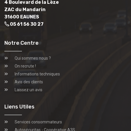
4 Boulevard de la Lèze
ZAC du Mandarin
31600 EAUNES
05 61 56 30 27
Notre Centre
Qui sommes nous ?
On recrute !
Informations techniques
Avis des clients
Laissez un avis
Liens Utiles
Services consommateurs
Autosécuritas - Coopérative A3S